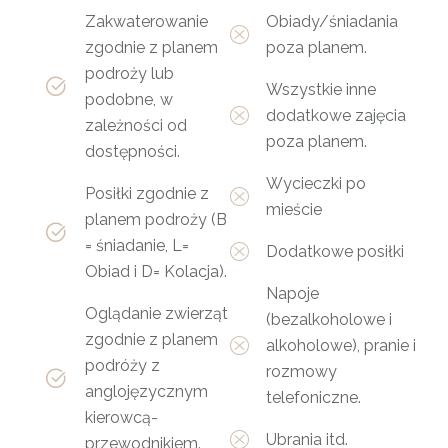
Zakwaterowanie
Obiady/śniadania
zgodnie z planem
poza planem.
podroży lub
Wszystkie inne
podobne, w
dodatkowe zajęcia
zależności od
poza planem.
dostępności.
Wycieczki po
Posiłki zgodnie z
mieście
planem podroży (B
= śniadanie, L=
Dodatkowe posiłki
Obiad i D= Kolacja).
Napoje
Oglądanie zwierząt
(bezalkoholowe i
zgodnie z planem
alkoholowe), pranie i
podróży z
rozmowy
anglojęzycznym
telefoniczne.
kierowcą-
Ubrania itd.
przewodnikiem.