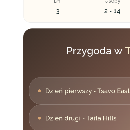
Dni
Osoby
3
2 - 14
Przygoda w
T
Dzień pierwszy - Tsavo East
Dzień drugi - Taita Hills