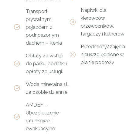
Napiwki dla
Transport
kierowców,
prywatnym
przewoźników,
pojazdem z
targaczy i kelnerów
podnoszonym
dachem – Kenia
Przedmioty/zajęcia
nieuwzględnione w
Opłaty za wstęp
planie podroży
do parku, podatki i
opłaty za usługi.
Woda mineralna 1L
za osobie dziennie
AMDEF –
Ubezpieczenie
ratunkowe i
ewakuacyjne