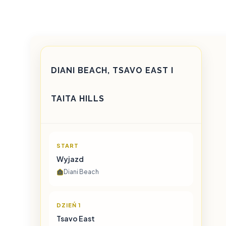
DIANI BEACH, TSAVO EAST I
TAITA HILLS
START
Wyjazd
Diani Beach
DZIEŃ 1
Tsavo East