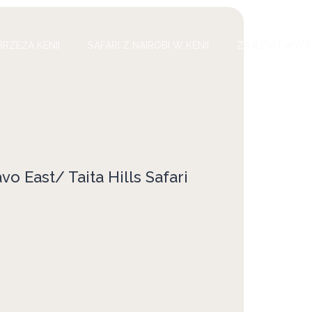
BRZEŻA KENII
SAFARI Z NAIROBI W KENII
ZAJĘCIA I WYCI
vo East/ Taita Hills Safari