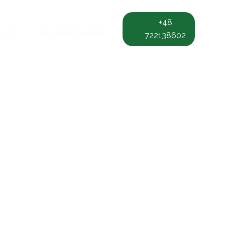
+48
ECZKI
SPECJALNE SAFARI
722138602