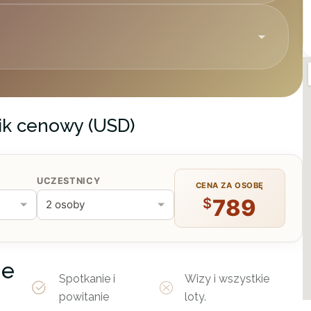
Voi Safari Lodge (Budynek)
k cenowy (USD)
Salt Lick Lodge (Budynek)
UCZESTNICY
CENA ZA OSOBĘ
789
$
ie
Spotkanie i
Wizy i wszystkie
powitanie
loty.