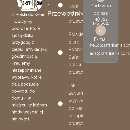
-
Zadzwoń
Kenii:
Przewodnik
do nas
Kompletny
Z Polski do Kenii!
+48 722
przewodnik
Tworzymy
138 602.
podróże, które
Polskie
łączą dziką
E-mail
Biuro
przygodę z
hello@safarikenia.co
Podróży
ciepłą afrykańską
ada@safarikenia.com.
gościnnością.
Safari
Kreujemy
polski
niezapomniane
przewodnik
wyprawy, które
dają poczucie
Jak
powrotu do
zaplanować
domu – w
wyprawę
miejscu, w którym
do Kenii:
nigdy wcześniej
kompletny
nie byłeś.
przewodnik