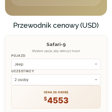
ZAKWATEROWANIE
Sweetwaters Serena Camp
Przewodnik cenowy (USD)
ZAKWATEROWANIE
Lake Nakuru Sopa Lodge
Safari-9
Wybierz opcje, aby obliczyć koszt
POJAZD
Mara Sopa Lodge
ZAKWATEROWANIE
UCZESTNICY
CENA ZA OSOBĘ
4553
$
Mara Sopa Lodge
ZAKWATEROWANIE