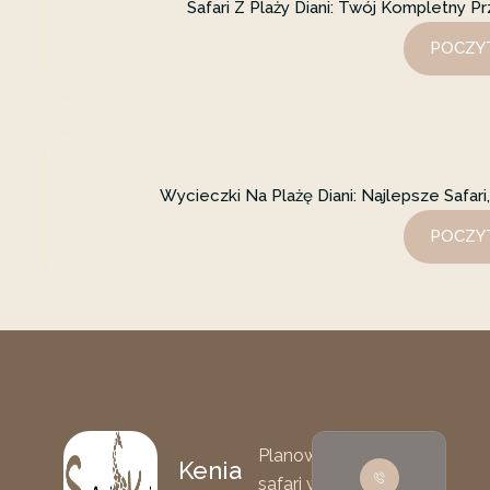
Safari Z Plaży Diani: Twój Kompletny 
POCZYT
Wycieczki Na Plażę Diani: Najlepsze Safar
POCZYT
Planowanie
Kenia
safari w