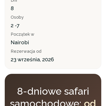
Dni
8
Osoby
2 -7
Początek w
Nairobi
Rezerwacja od
23 września, 2026
8-dniowe safari
samochodowe:
od