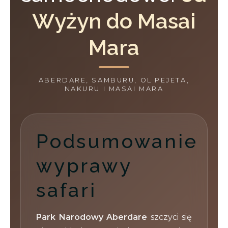
Wyżyn do Masai
Mara
ABERDARE, SAMBURU, OL PEJETA,
NAKURU I MASAI MARA
Podsumowanie
wyprawy
safari
Park Narodowy Aberdare
szczyci się