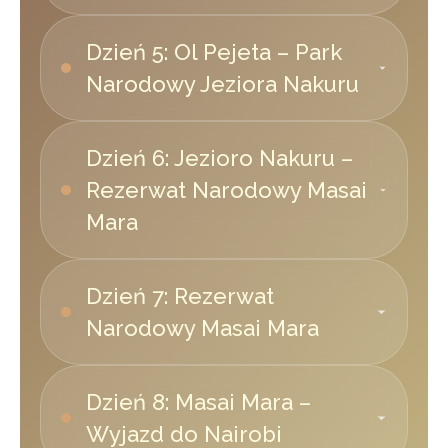
Dzień 5: Ol Pejeta – Park
Narodowy Jeziora Nakuru
The Ark Lodge
ZAKWATEROWANIE
Dzień 6: Jezioro Nakuru –
Rezerwat Narodowy Masai
ZAKWATEROWANIE
Mara
Ashnil Samburu Lodge
Dzień 7: Rezerwat
ZAKWATEROWANIE
Narodowy Masai Mara
Ashnil Samburu Lodge
Dzień 8: Masai Mara –
Wyjazd do Nairobi