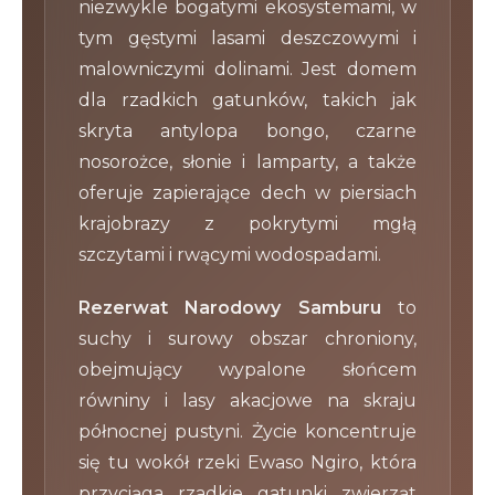
niezwykle bogatymi ekosystemami, w
tym gęstymi lasami deszczowymi i
malowniczymi dolinami. Jest domem
dla rzadkich gatunków, takich jak
skryta antylopa bongo, czarne
nosorożce, słonie i lamparty, a także
oferuje zapierające dech w piersiach
krajobrazy z pokrytymi mgłą
szczytami i rwącymi wodospadami.
Rezerwat Narodowy Samburu
to
suchy i surowy obszar chroniony,
obejmujący wypalone słońcem
równiny i lasy akacjowe na skraju
północnej pustyni. Życie koncentruje
się tu wokół rzeki Ewaso Ngiro, która
przyciąga rzadkie gatunki zwierząt