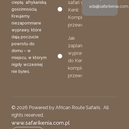
safari w
ciepłą afrykańską
ada@safarikenia.com.
gościnnością.
Kenii:
Kreujemy
Kompletny
niezapomniane
przewodnik
wyprawy, które
dają poczucie
Jak
powrotu do
zaplanować
domu – w
wyprawę
miejscu, w którym
do Kenii:
nigdy wcześniej
kompletny
nie byłeś.
przewodnik
© 2026 Powered by African Route Safaris. All
rights reserved.
www.safarikenia.com.pl