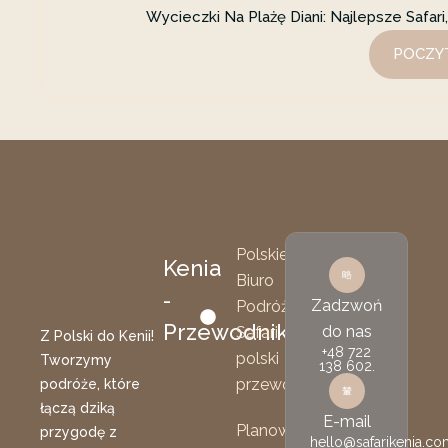
Wycieczki Na Plażę Diani: Najlepsze Safar
POCZYT
Polskie
Kenia
Biuro
-
Zadzwoń
Podróży
Przewodnik
do nas
Safari
Z Polski do Kenii!
+48 722
polski
Tworzymy
138 602.
przewodnik
podróże, które
łączą dziką
E-mail
Planowanie
przygodę z
hello@safarikenia.co