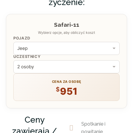
życzenie:
Voi Safari Lodge
ZAKWATEROWANIE
Safari-11
Wybierz opcje, aby obliczyć koszt
POJAZD
Amboseli Sopa Lodge
ZAKWATEROWANIE
UCZESTNICY
CENA ZA OSOBĘ
951
$
Ceny
Spotkanie i
zawierają /
powitanie