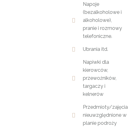
Napoje
(bezalkoholowe i
alkoholowe),
pranie i rozmowy
telefoniczne.
Ubrania itd.
Napiwki dla
kierowców,
przewoźników,
targaczy i
kelnerów
Przedmioty/zajęcia
nieuwzględnione w
planie podroży