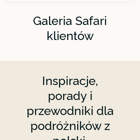
DZIEŃ 2
Amboseli
Galeria Safari
Amboseli Sopa Lodge
klientów
DZIEŃ 3
Powrót
Diani Beach
Inspiracje,
porady i
przewodniki dla
podróżników z