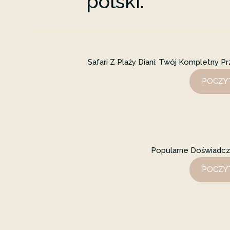
polski.
Safari Z Plaży Diani: Twój Kompletny 
POCZYT
Popularne Doświadcze
POCZYT