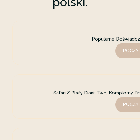
polski.
Popularne Doświadcze
POCZYT
Safari Z Plaży Diani: Twój Kompletny 
POCZYT