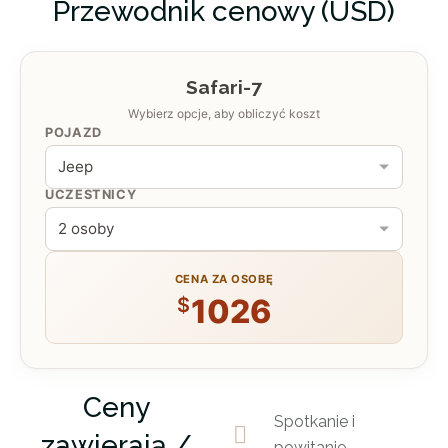
Przewodnik cenowy (USD)
ZAKWATEROWANIE
Voyager Ziwani Tented Camp
Safari-7
Wybierz opcje, aby obliczyć koszt
POJAZD
UCZESTNICY
ZAKWATEROWANIE
Voyager Ziwani Tented Camp
CENA ZA OSOBĘ
1026
$
Ceny
Spotkanie i
zawierają /
powitanie