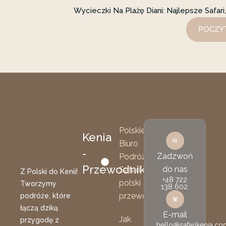
Wycieczki Na Plażę Diani: Najlepsze Safar
POCZYT
Polskie
Kenia
Biuro
-
Zadzwoń
Podróży
Przewodnik
do nas
Safari
Z Polski do Kenii!
+48 722
polski
Tworzymy
138 602.
przewodnik
podróże, które
łączą dziką
E-mail
Jak
przygodę z
hello@safarikenia.co