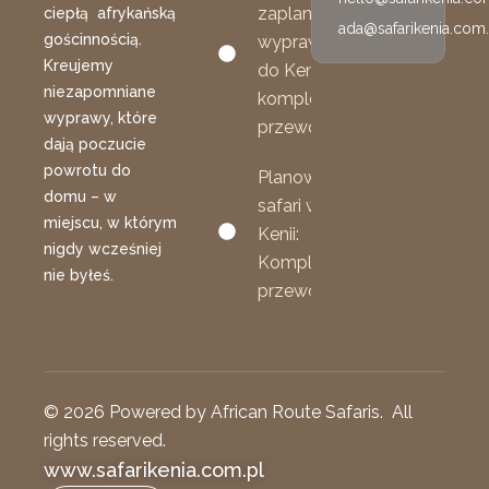
zaplanować
ciepłą afrykańską
ada@safarikenia.com.
gościnnością.
wyprawę
Kreujemy
do Kenii:
niezapomniane
kompletny
wyprawy, które
przewodnik
dają poczucie
powrotu do
Planowanie
domu – w
safari w
miejscu, w którym
Kenii:
nigdy wcześniej
Kompletny
nie byłeś.
przewodnik
© 2026 Powered by African Route Safaris. All
rights reserved.
www.safarikenia.com.pl