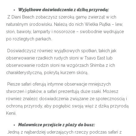
Wyjątkowe doświadczenia z dziką przyrodą:
Z Diani Beach zobaczysz szeroką gamę zwierząt w ich
naturalnym środowisku. Należą do nich Wielka Piątka – lew,
słoń, bawoły, lamparty i nosorożce – swobodnie wędrujące
po rozległych parkach.
Doświadczysz również wyjątkowych spotkań, takich jak
obserwowanie rzadkich rudych słoni w Tsavo East lub
obserwowanie rodzin słoni na wzgórzach Shimba z ich
charakterystyczną, pokrytą kurzem skórą.
Piesze safari oferują intymne obserwacje mniejszych
stworzeń i ptaków, a safari prezentują duże ssaki. Możesz
również znaleźć doświadczenia związane ze społecznością i
ochroną przyrody, aby pogłębić swoją więź z dziką przyrodą
Kenii.
Malownicze przejście z plaży do busz:
Jedną z najbardziej uderzających rzeczy podczas safari z