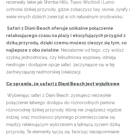
rezerwaty, takie jak Shimba Hills, Tsavo Wschód i Lumo
ochrona dzikiej przyrody, gdzie zobaczysz lwy, słonie, żyrafy i
wiele innych dzikich zwierząt w ich naturalnym środowisku.
Safari z Diani Beach oferuje unikalne połączenie
relaksującego czasu na plaży i ekscytujących przygód z
dziką przyrodą, dzięki czemu możesz cieszyć się tym, co
najlepsze z obu światów
. Niezależnie od tego, czy wolisz
szybką jednodniową, czy kilkudniową wyprawę, istnieją
niedrogie i dostępne opcje safari, zaczynające się w tej
zachwycającej nadmorskiej lokalizacji.
Co sprawia, że
safari z Diani Beach jest wyjątkowe
Wybierając safari z Diani Beach, zyskujesz niezwykłe
połączenie łatwego dostępu do różnorodnych parków,
różnorodnej dzikiej przyrody, której nie znajdziesz nigdzie
indziej, oraz możliwości płynnego przemieszczania się
między relaksującym wybrzeżem a tętniącą życiem dziką
przyrodą. Te elementy łączą się, tworząc niezapomniane