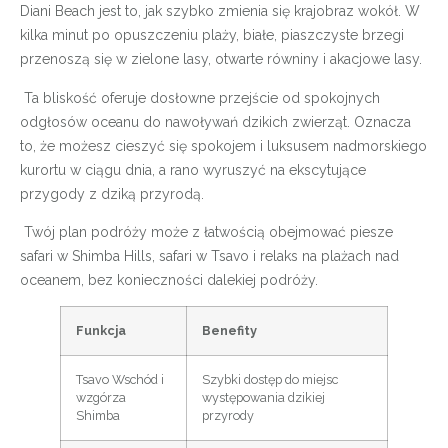
Diani Beach jest to, jak szybko zmienia się krajobraz wokół. W
kilka minut po opuszczeniu plaży, białe, piaszczyste brzegi
przenoszą się w zielone lasy, otwarte równiny i akacjowe lasy.
Ta bliskość oferuje dosłowne przejście od spokojnych
odgłosów oceanu do nawoływań dzikich zwierząt. Oznacza
to, że możesz cieszyć się spokojem i luksusem nadmorskiego
kurortu w ciągu dnia, a rano wyruszyć na ekscytujące
przygody z dziką przyrodą.
Twój plan podróży może z łatwością obejmować piesze
safari w Shimba Hills, safari w Tsavo i relaks na plażach nad
oceanem, bez konieczności dalekiej podróży.
Funkcja
Benefity
Tsavo Wschód i
Szybki dostęp do miejsc
wzgórza
występowania dzikiej
Shimba
przyrody