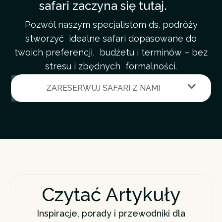
safari zaczyna się tutaj.
DZIEŃ 2 – MOMBASA
Pozwól naszym specjalistom ds. podróży
Śniadanie i przejazd do Mombasy. Koniec
stworzyć idealne safari dopasowane do
wycieczki i wysiadka w hotelu.
twoich preferencji, budżetu i terminów – bez
CENY ZA OSOBĘ (USD)
stresu i zbędnych formalności.
Pojazd
02
03
04
05
06
07
ZARESERWUJ SAFARI Z NAMI
Jeep
$470
$388
$345
$320
$304
$290
Van
$403
$342
$310
$292
$280
$270
Ceny dla
2–7 osób
· Kontakt przez WhatsApp
Czytać Artykuły
Inspiracje, porady i przewodniki dla