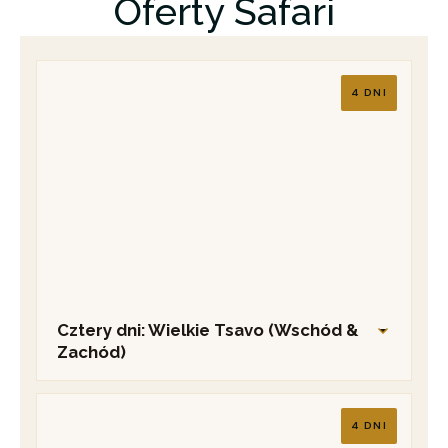
Oferty Safari
4 DNI
Cztery dni: Wielkie Tsavo (Wschód &
Zachód)
DZIEŃ 1 – TSAVO WSCHÓD
4 DNI
Odbiór i przejazd przez bramę Voi.