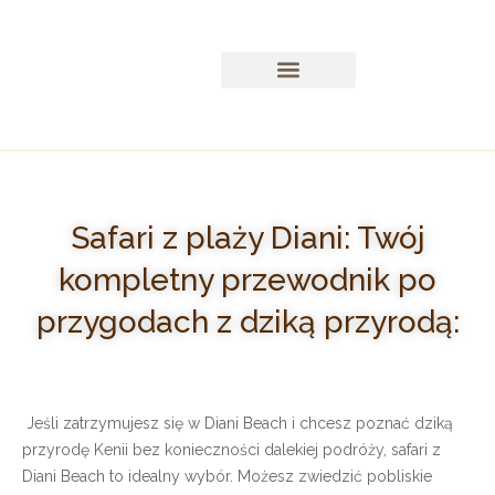
Safari z wybrzeża Kenii
Safari z Nairobi w Kenii
Zajęcia i wycieczki
Specjalne Safari
Safari z plaży Diani: Twój
kompletny przewodnik po
przygodach z dziką przyrodą:
Jeśli zatrzymujesz się w Diani Beach i chcesz poznać dziką
przyrodę Kenii bez konieczności dalekiej podróży, safari z
Diani Beach to idealny wybór. Możesz zwiedzić pobliskie