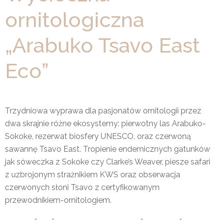
ornitologiczna
„Arabuko Tsavo East
Eco”
Trzydniowa wyprawa dla pasjonatów ornitologii przez
dwa skrajnie różne ekosystemy: pierwotny las Arabuko-
Sokoke, rezerwat biosfery UNESCO, oraz czerwoną
sawannę Tsavo East. Tropienie endemicznych gatunków
jak sóweczka z Sokoke czy Clarke’s Weaver, piesze safari
z uzbrojonym strażnikiem KWS oraz obserwacja
czerwonych słoni Tsavo z certyfikowanym
przewodnikiem-ornitologiem.