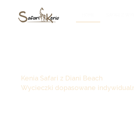
HOME
SAFARI Z WY
Najlepsze wycieczki safari w Kenii
Kenia Safari z Diani Beach
Wycieczki dopasowane indywidualn
Zamieniamy twoje marzenie o safari w rzec
morskich wypraw wzdłuż wybrzeża po
spo
piątką – każdy szczegół jest dopracowany 
starannością, aby odpowiadał twojemu tempu