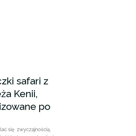
ki safari z
ża Kenii,
izowane po
ać się zwyczajnością,