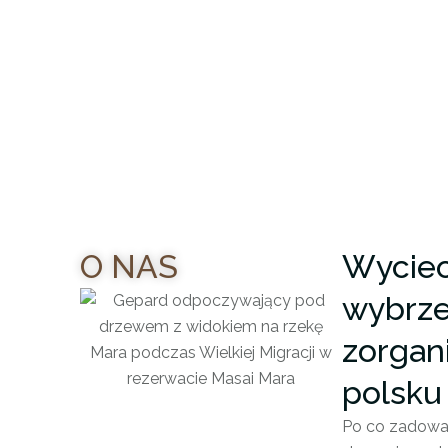
O NAS
Wyciecz
wybrze
zorgan
polsku
Po co zadowal