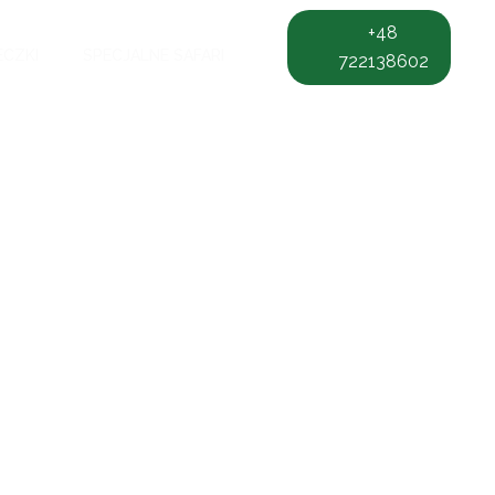
+48
ECZKI
SPECJALNE SAFARI
722138602
Wycieczki Safari