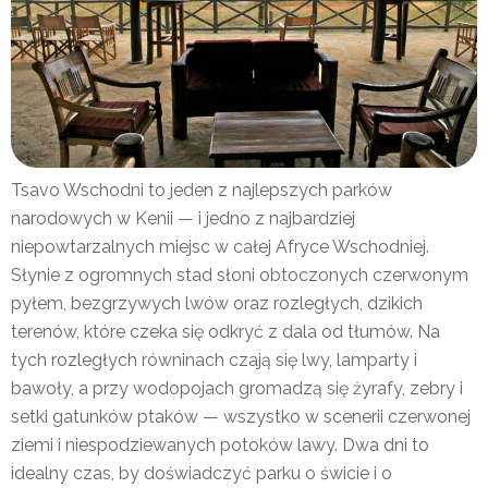
Tsavo Wschodni to jeden z najlepszych parków
narodowych w Kenii — i jedno z najbardziej
niepowtarzalnych miejsc w całej Afryce Wschodniej.
Słynie z ogromnych stad słoni obtoczonych czerwonym
pyłem, bezgrzywych lwów oraz rozległych, dzikich
terenów, które czeka się odkryć z dala od tłumów. Na
tych rozległych równinach czają się lwy, lamparty i
bawoły, a przy wodopojach gromadzą się żyrafy, zebry i
setki gatunków ptaków — wszystko w scenerii czerwonej
ziemi i niespodziewanych potoków lawy. Dwa dni to
idealny czas, by doświadczyć parku o świcie i o