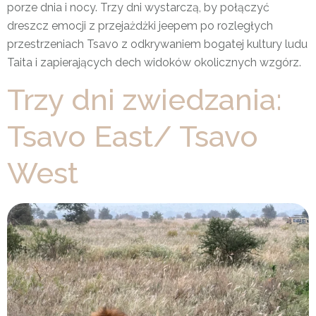
porze dnia i nocy. Trzy dni wystarczą, by połączyć
dreszcz emocji z przejażdżki jeepem po rozległych
przestrzeniach Tsavo z odkrywaniem bogatej kultury ludu
Taita i zapierających dech widoków okolicznych wzgórz.
Trzy dni zwiedzania:
Tsavo East/ Tsavo
West