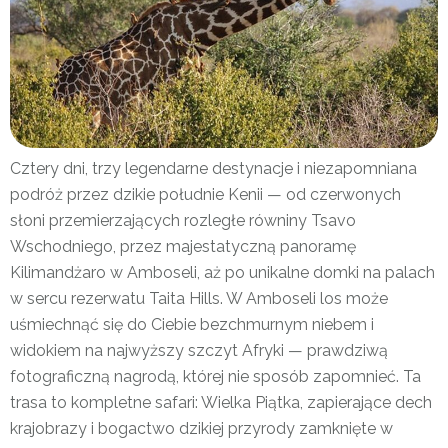
Cztery dni, trzy legendarne destynacje i niezapomniana
podróż przez dzikie południe Kenii — od czerwonych
słoni przemierzających rozległe równiny Tsavo
Wschodniego, przez majestatyczną panoramę
Kilimandżaro w Amboseli, aż po unikalne domki na palach
w sercu rezerwatu Taita Hills. W Amboseli los może
uśmiechnąć się do Ciebie bezchmurnym niebem i
widokiem na najwyższy szczyt Afryki — prawdziwą
fotograficzną nagrodą, której nie sposób zapomnieć. Ta
trasa to kompletne safari: Wielka Piątka, zapierające dech
krajobrazy i bogactwo dzikiej przyrody zamknięte w