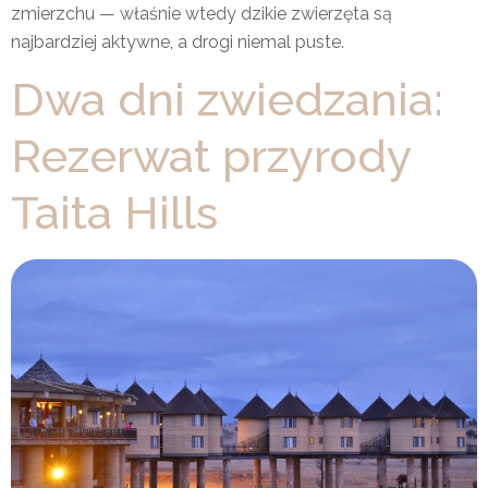
zmierzchu — właśnie wtedy dzikie zwierzęta są
najbardziej aktywne, a drogi niemal puste.
Dwa dni zwiedzania:
Rezerwat przyrody
Taita Hills