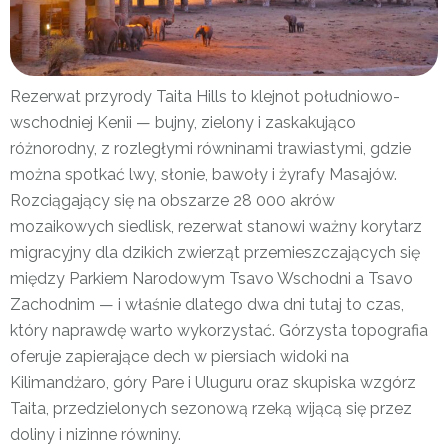
Rezerwat przyrody Taita Hills to klejnot południowo-
wschodniej Kenii — bujny, zielony i zaskakująco
różnorodny, z rozległymi równinami trawiastymi, gdzie
można spotkać lwy, słonie, bawoły i żyrafy Masajów.
Rozciągający się na obszarze 28 000 akrów
mozaikowych siedlisk, rezerwat stanowi ważny korytarz
migracyjny dla dzikich zwierząt przemieszczających się
między Parkiem Narodowym Tsavo Wschodni a Tsavo
Zachodnim — i właśnie dlatego dwa dni tutaj to czas,
który naprawdę warto wykorzystać. Górzysta topografia
oferuje zapierające dech w piersiach widoki na
Kilimandżaro, góry Pare i Uluguru oraz skupiska wzgórz
Taita, przedzielonych sezonową rzeką wijącą się przez
doliny i nizinne równiny.