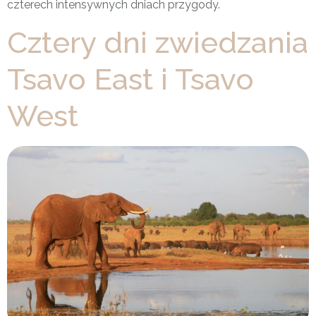
czterech intensywnych dniach przygody.
Cztery dni zwiedzania
Tsavo East i Tsavo
West