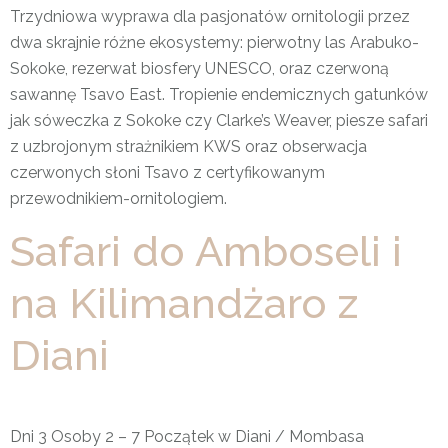
Trzydniowa wyprawa dla pasjonatów ornitologii przez
dwa skrajnie różne ekosystemy: pierwotny las Arabuko-
Sokoke, rezerwat biosfery UNESCO, oraz czerwoną
sawannę Tsavo East. Tropienie endemicznych gatunków
jak sóweczka z Sokoke czy Clarke’s Weaver, piesze safari
z uzbrojonym strażnikiem KWS oraz obserwacja
czerwonych słoni Tsavo z certyfikowanym
przewodnikiem-ornitologiem.
Safari do Amboseli i
na Kilimandżaro z
Diani
Dni 3 Osoby 2 – 7 Początek w Diani / Mombasa