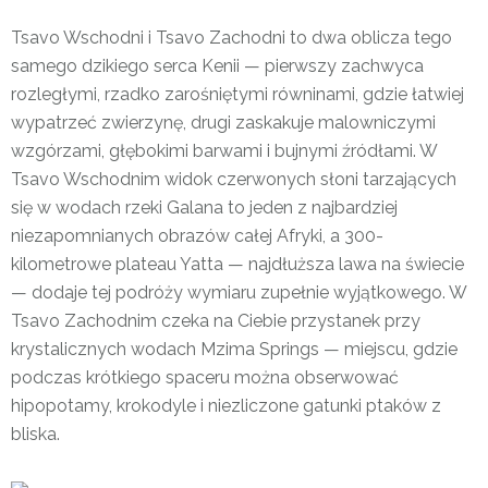
Tsavo Wschodni i Tsavo Zachodni to dwa oblicza tego
samego dzikiego serca Kenii — pierwszy zachwyca
rozległymi, rzadko zarośniętymi równinami, gdzie łatwiej
wypatrzeć zwierzynę, drugi zaskakuje malowniczymi
wzgórzami, głębokimi barwami i bujnymi źródłami. W
Tsavo Wschodnim widok czerwonych słoni tarzających
się w wodach rzeki Galana to jeden z najbardziej
niezapomnianych obrazów całej Afryki, a 300-
kilometrowe plateau Yatta — najdłuższa lawa na świecie
— dodaje tej podróży wymiaru zupełnie wyjątkowego. W
Tsavo Zachodnim czeka na Ciebie przystanek przy
krystalicznych wodach Mzima Springs — miejscu, gdzie
podczas krótkiego spaceru można obserwować
hipopotamy, krokodyle i niezliczone gatunki ptaków z
bliska.